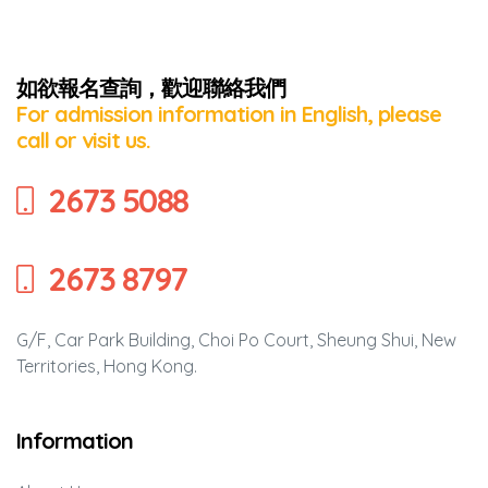
如欲報名查詢，歡迎聯絡我們
For admission information in English, please
call or visit us.
2673 5088
2673 8797
G/F, Car Park Building, Choi Po Court, Sheung Shui, New
Territories, Hong Kong.
Information
Series: