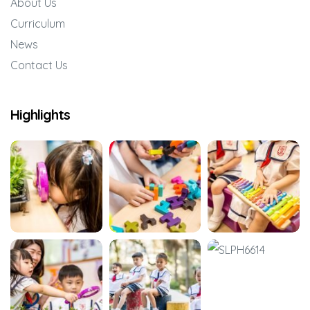
About Us
’
Curriculum
News
Contact Us
Highlights
rvening
g Self-
en’