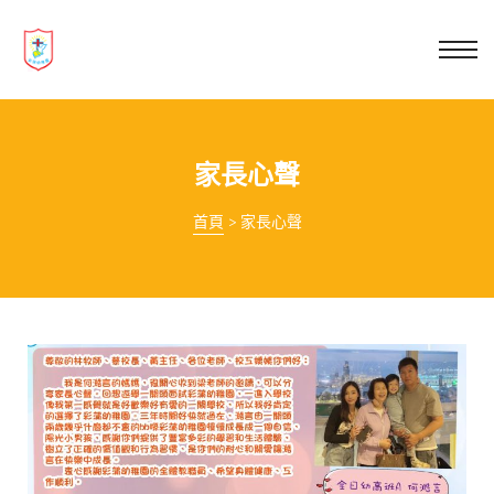
業教育
士
講你知
家長心聲
首頁
>
家長心聲