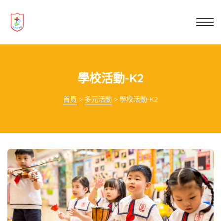
業教育
士
講你知
學校活動-K2
首頁
>
多元活動
>
學校活動-K2