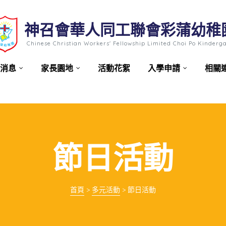
神召會華人同工聯會彩蒲幼稚
Chinese Christian Workers' Fellowship Limited Choi Po Kinderg
消息
家長園地
活動花絮
入學申請
相關
節日活動
首頁
>
多元活動
>
節日活動