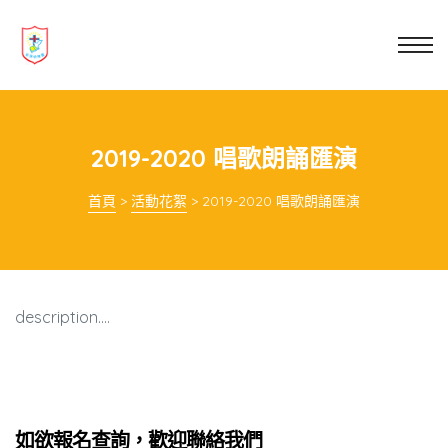
業教育
士
講你知
2019-2020 唱歌朗誦匯演
首頁
>
活動花絮
>
2019-2020 唱歌朗誦匯演
description….
如欲報名查詢，歡迎聯絡我們