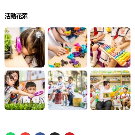
活動花絮
蜜語」