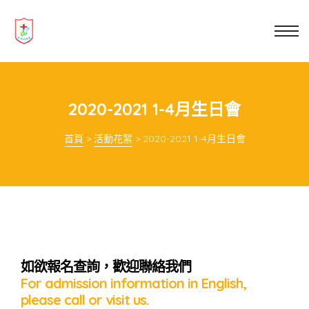
業教育
士
講你知
2020-2021 1-4月生日會
首頁
>
活動花絮
>
2020-2021 1-4月生日會
如欲報名查詢，歡迎聯絡我們
For admission information in English,
please call or visit us.