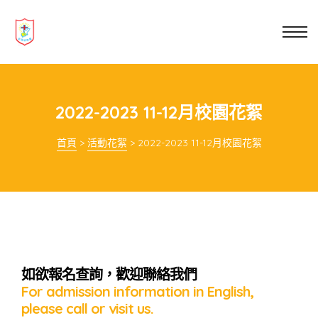
業教育
士
講你知
2022-2023 11-12月校園花絮
首頁
>
活動花絮
>
2022-2023 11-12月校園花絮
如欲報名查詢，歡迎聯絡我們
For admission information in English,
please call or visit us.