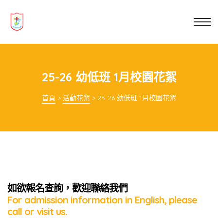
業教育
士
講你知
25-26 幼低班 1月校園花絮
首頁
>
活動花絮
>
25-26 幼低班 1月校園花絮
如欲報名查詢，歡迎聯絡我們
For admission information in English, please
call or visit us.