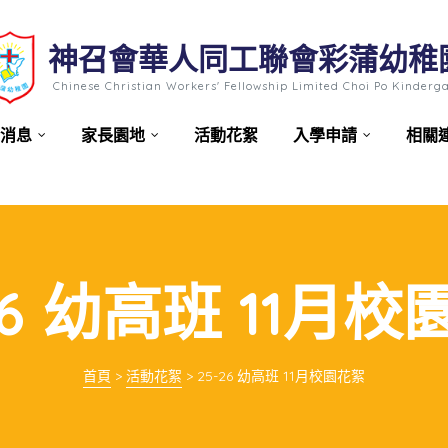
神召會華人同工聯會彩蒲幼稚
Chinese Christian Workers' Fellowship Limited Choi Po Kinderg
消息
家長園地
活動花絮
入學申請
相關
26 幼高班 11月
首頁
>
活動花絮
>
25-26 幼高班 11月校園花絮