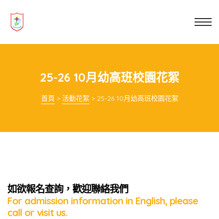
業教育
士
講你知
25-26 10月幼高班校園花絮
首頁
>
活動花絮
>
25-26 10月幼高班校園花絮
如欲報名查詢，歡迎聯絡我們
For admission information in English, please
call or visit us.