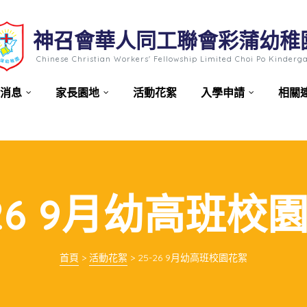
神召會華人同工聯會彩蒲幼稚
Chinese Christian Workers' Fellowship Limited Choi Po Kinderg
消息
家長園地
活動花絮
入學申請
相關
-26 9月幼高班校
首頁
>
活動花絮
>
25-26 9月幼高班校園花絮