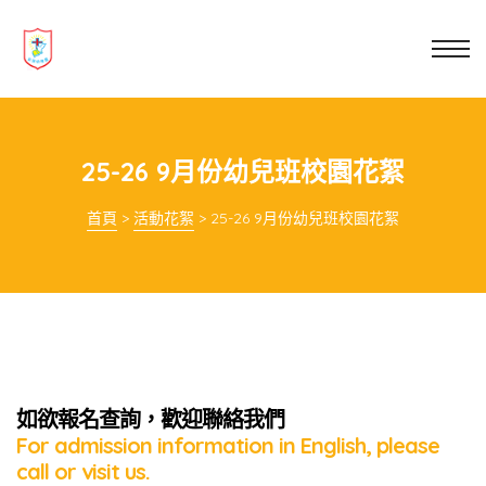
業教育
士
講你知
25-26 9月份幼兒班校園花絮
首頁
>
活動花絮
>
25-26 9月份幼兒班校園花絮
如欲報名查詢，歡迎聯絡我們
For admission information in English, please
call or visit us.