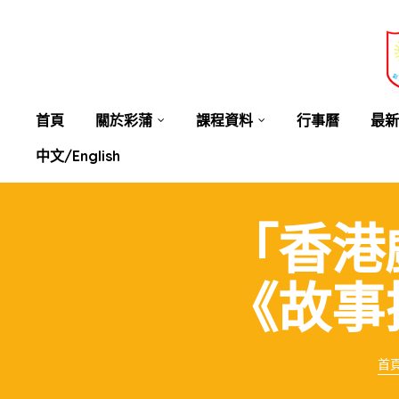
業教育
士
講你知
首頁
關於彩蒲
課程資料
行事曆
最新
中文/English
「香港
《故事
首