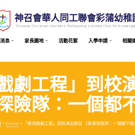
神召會華人同工聯會彩蒲幼稚
Chinese Christian Workers' Fellowship Limited Choi Po Kinderg
消息
家長園地
活動花絮
入學申請
相關
戲劇工程」到校
探險隊：一個都
頁
>
Events
>
「香港戲劇工程」到校演出劇目 《故事探險隊：一個都不能