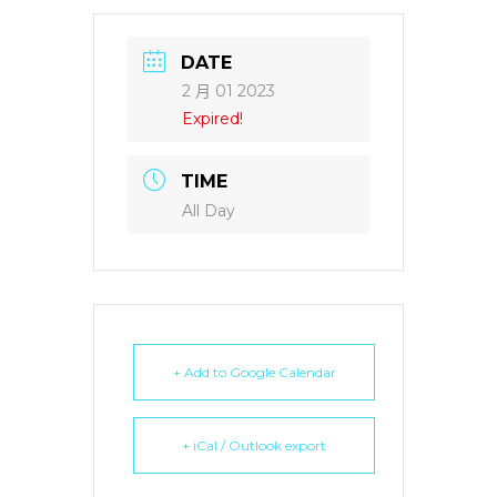
DATE
2 月 01 2023
Expired!
TIME
All Day
+ Add to Google Calendar
+ iCal / Outlook export