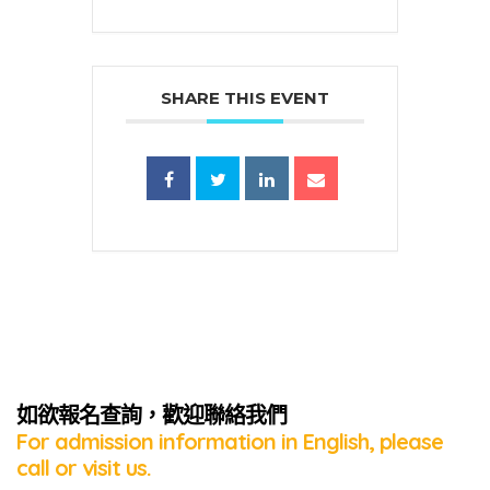
SHARE THIS EVENT
蜜語」
如欲報名查詢，歡迎聯絡我們
For admission information in English, please
call or visit us.