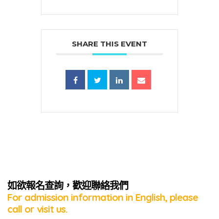
SHARE THIS EVENT
蜜語」
如欲報名查詢，歡迎聯絡我們
For admission information in English, please
call or visit us.