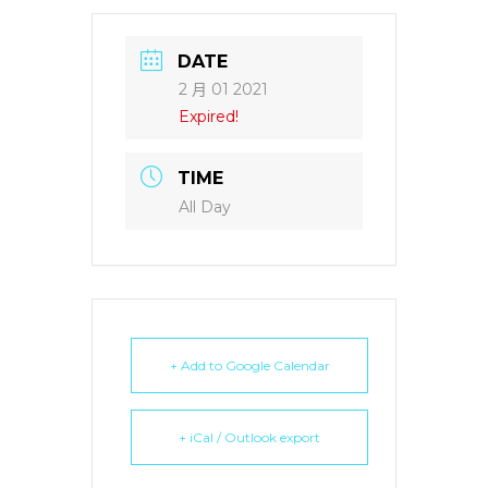
DATE
2 月 01 2021
Expired!
TIME
All Day
+ Add to Google Calendar
+ iCal / Outlook export