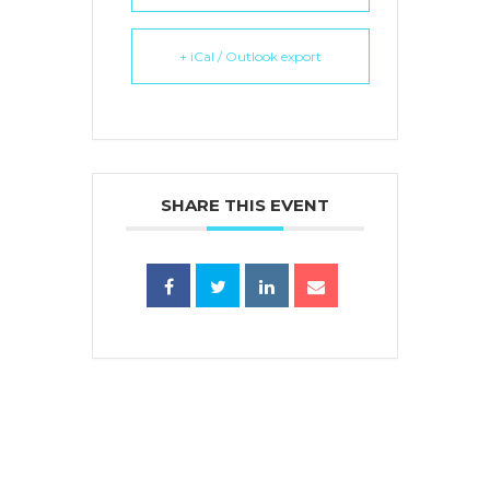
+ iCal / Outlook export
SHARE THIS EVENT
蜜語」