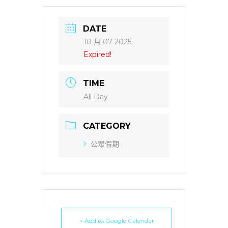
DATE
10 月 07 2025
Expired!
TIME
All Day
CATEGORY
公眾假期
+ Add to Google Calendar