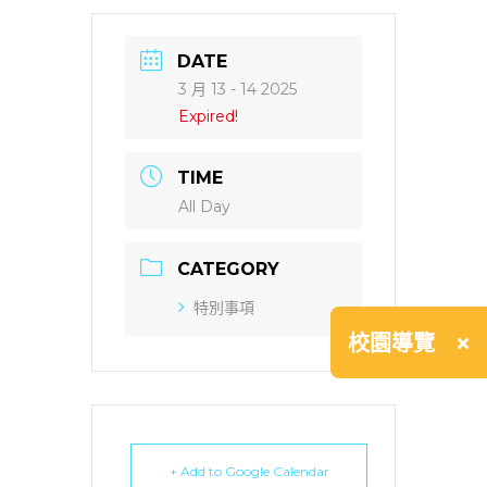
DATE
3 月 13 - 14 2025
Expired!
TIME
All Day
CATEGORY
特別事項
×
校園導覽
+ Add to Google Calendar