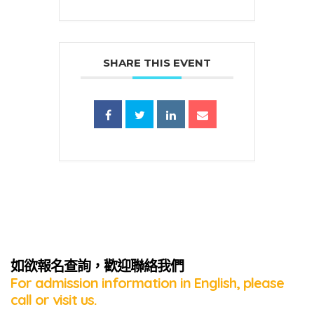
SHARE THIS EVENT
蜜語」
如欲報名查詢，歡迎聯絡我們
For admission information in English, please
call or visit us.