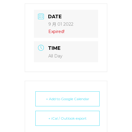
DATE
9 月 01 2022
Expired!
TIME
All Day
+ Add to Google Calendar
+ iCal / Outlook export