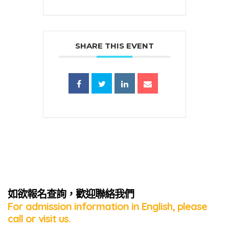
SHARE THIS EVENT
蜜語」
如欲報名查詢，歡迎聯絡我們
For admission information in English, please
call or visit us.