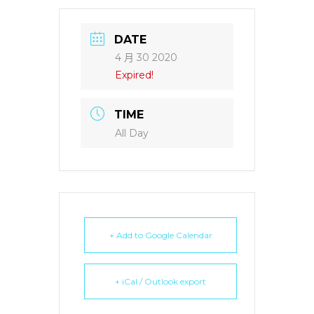
DATE
4 月 30 2020
Expired!
TIME
All Day
+ Add to Google Calendar
+ iCal / Outlook export