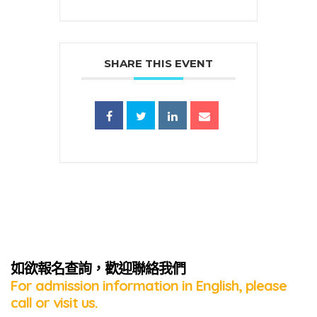
SHARE THIS EVENT
蜜語」
如欲報名查詢，歡迎聯絡我們
For admission information in English, please
call or visit us.