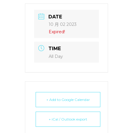
DATE
10 月 02 2023
Expired!
TIME
All Day
+ Add to Google Calendar
+ iCal / Outlook export