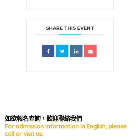
SHARE THIS EVENT
蜜語」
如欲報名查詢，歡迎聯絡我們
For admission information in English, please
call or visit us.