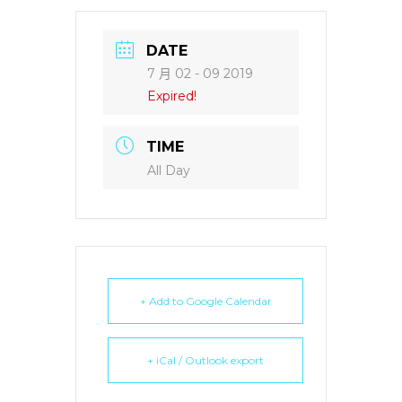
DATE
7 月 02 - 09 2019
Expired!
TIME
All Day
+ Add to Google Calendar
+ iCal / Outlook export