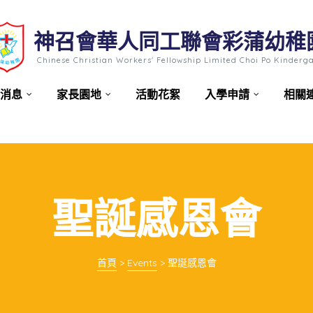
神召會華人同工聯會彩蒲幼稚
Chinese Christian Workers' Fellowship Limited Choi Po Kinderg
消息
家長園地
活動花絮
入學申請
相關
聖誕感恩會
首頁
>
Events
>
聖誕感恩會