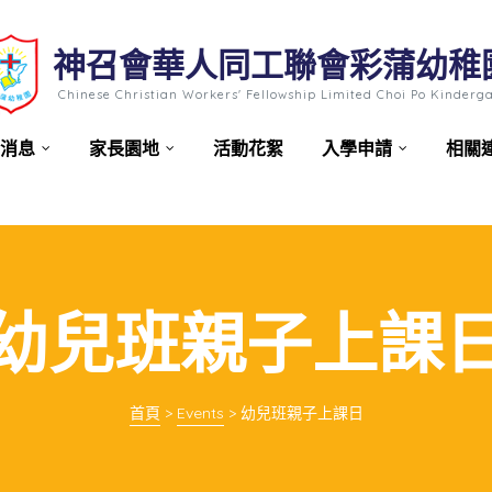
神召會華人同工聯會彩蒲幼稚
Chinese Christian Workers' Fellowship Limited Choi Po Kinderg
消息
家長園地
活動花絮
入學申請
相關
幼兒班親子上課
首頁
>
Events
>
幼兒班親子上課日