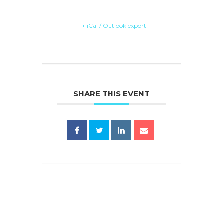
+ iCal / Outlook export
SHARE THIS EVENT
蜜語」