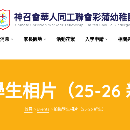
神召會華人同工聯會彩蒲幼稚
Chinese Christian Workers' Fellowship Limited Choi Po Kinderg
消息
家長園地
活動花絮
入學申請
相關
生相片（25-26
首頁
>
Events
>
拍攝學生相片（25-26 新生）