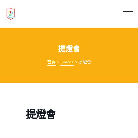
業教育
士
講你知
提燈會
首頁
>
Events
>
提燈會
提燈會