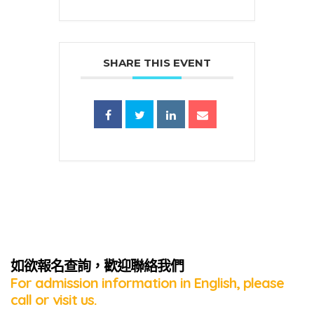
SHARE THIS EVENT
蜜語」
如欲報名查詢，歡迎聯絡我們
For admission information in English, please
call or visit us.