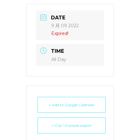
DATE
9 月 09 2022
Expired!
TIME
All Day
+ Add to Google Calendar
+ iCal / Outlook export