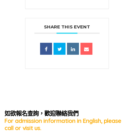
SHARE THIS EVENT
蜜語」
如欲報名查詢，歡迎聯絡我們
For admission information in English, please
call or visit us.