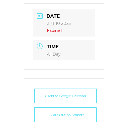
DATE
2 月 10 2025
Expired!
TIME
All Day
+ Add to Google Calendar
+ iCal / Outlook export