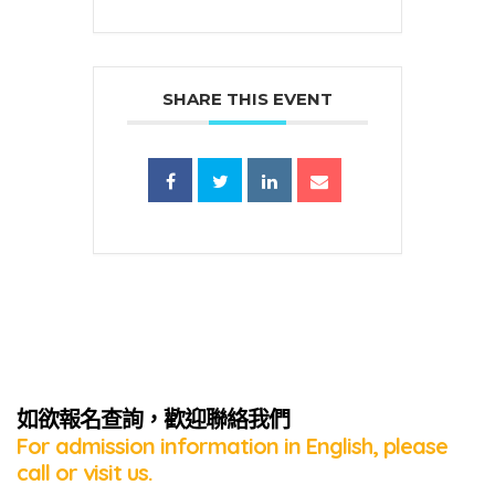
SHARE THIS EVENT
蜜語」
如欲報名查詢，歡迎聯絡我們
For admission information in English, please
call or visit us.