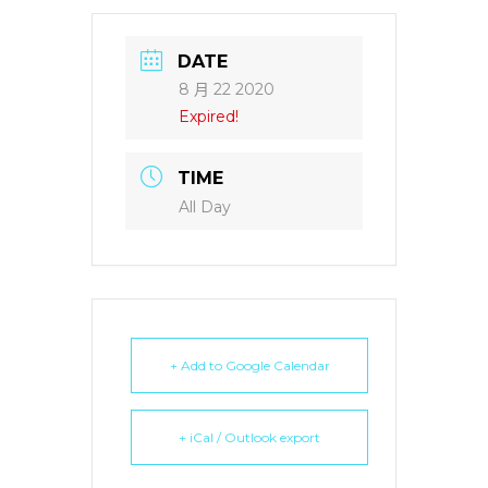
DATE
8 月 22 2020
Expired!
TIME
All Day
+ Add to Google Calendar
+ iCal / Outlook export