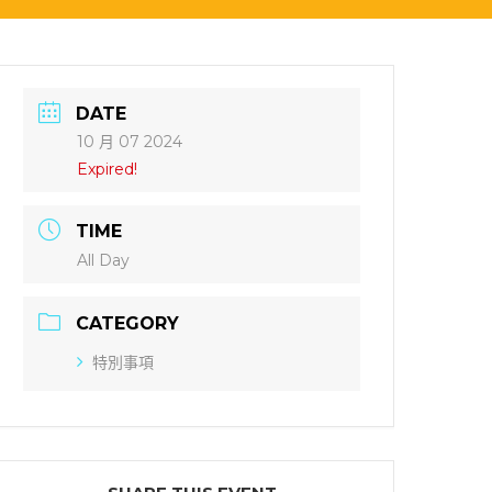
DATE
10 月 07 2024
Expired!
TIME
All Day
CATEGORY
特別事項