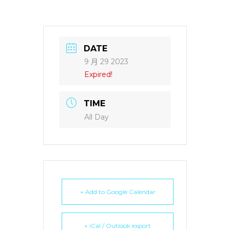
DATE
9 月 29 2023
Expired!
TIME
All Day
+ Add to Google Calendar
+ iCal / Outlook export