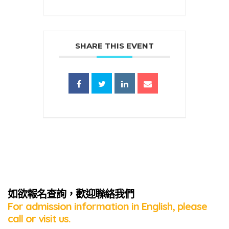
SHARE THIS EVENT
蜜語」
如欲報名查詢，歡迎聯絡我們
For admission information in English, please
call or visit us.