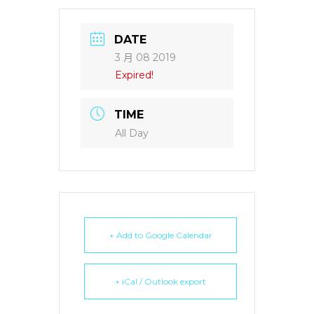
DATE
3 月 08 2019
Expired!
TIME
All Day
+ Add to Google Calendar
+ iCal / Outlook export