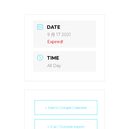
DATE
9 月 17 2021
Expired!
TIME
All Day
+ Add to Google Calendar
+ iCal / Outlook export