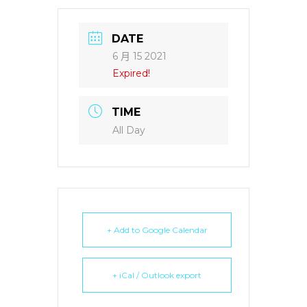
DATE
6 月 15 2021
Expired!
TIME
All Day
+ Add to Google Calendar
+ iCal / Outlook export