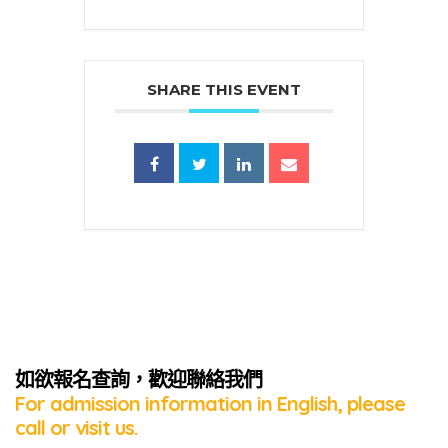
SHARE THIS EVENT
蜜語」
如欲報名查詢，歡迎聯絡我們
For admission information in English, please
call or visit us.