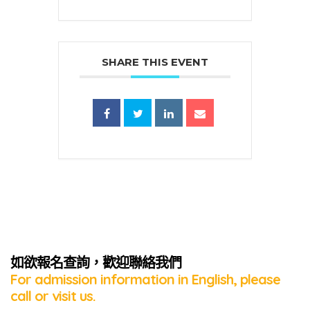
SHARE THIS EVENT
蜜語」
如欲報名查詢，歡迎聯絡我們
For admission information in English, please
call or visit us.