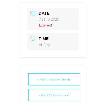
DATE
7 月 10 2020
Expired!
TIME
All Day
+ Add to Google Calendar
+ iCal / Outlook export