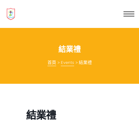
業教育
士
講你知
結業禮
首頁
>
Events
>
結業禮
結業禮