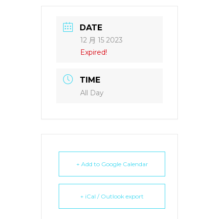
DATE
12 月 15 2023
Expired!
TIME
All Day
+ Add to Google Calendar
+ iCal / Outlook export