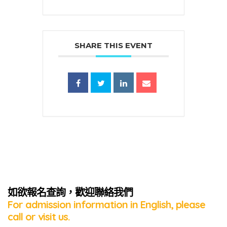
SHARE THIS EVENT
蜜語」
如欲報名查詢，歡迎聯絡我們
For admission information in English, please
call or visit us.