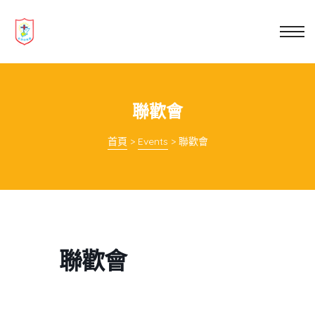
業教育
士
講你知
聯歡會
首頁
>
Events
>
聯歡會
聯歡會