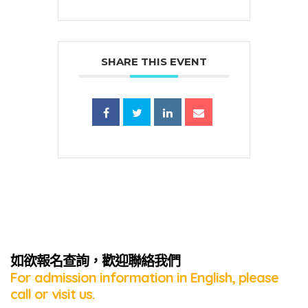
SHARE THIS EVENT
蜜語」
如欲報名查詢，歡迎聯絡我們
For admission information in English, please
call or visit us.