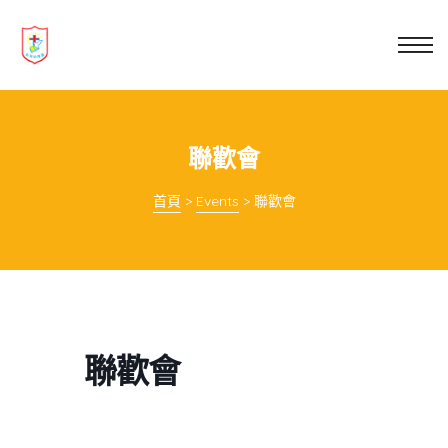
業教育
士
講你知
聯歡會
首頁
>
Events
>
聯歡會
聯歡會