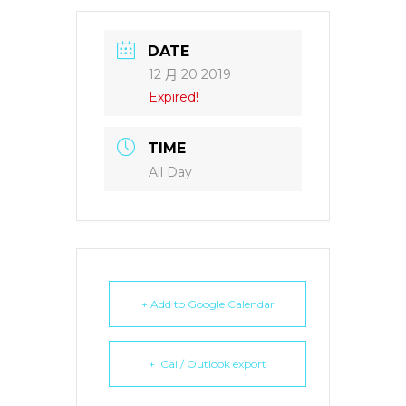
DATE
12 月 20 2019
Expired!
TIME
All Day
+ Add to Google Calendar
+ iCal / Outlook export