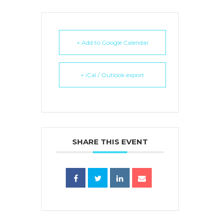
+ Add to Google Calendar
+ iCal / Outlook export
SHARE THIS EVENT
蜜語」