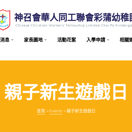
神召會華人同工聯會彩蒲幼稚
Chinese Christian Workers' Fellowship Limited Choi Po Kinderg
消息
家長園地
活動花絮
入學申請
相關
親子新生遊戲日
首頁
>
Events
>
親子新生遊戲日