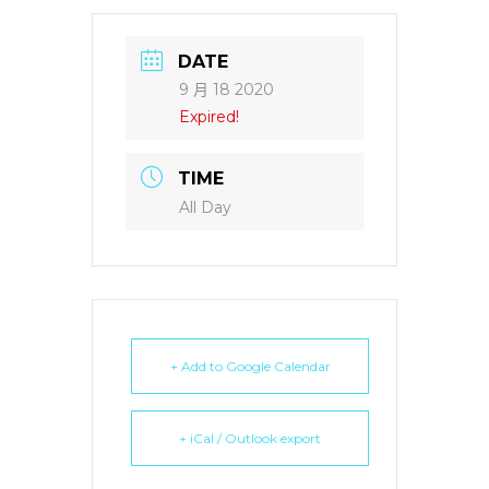
DATE
9 月 18 2020
Expired!
TIME
All Day
+ Add to Google Calendar
+ iCal / Outlook export