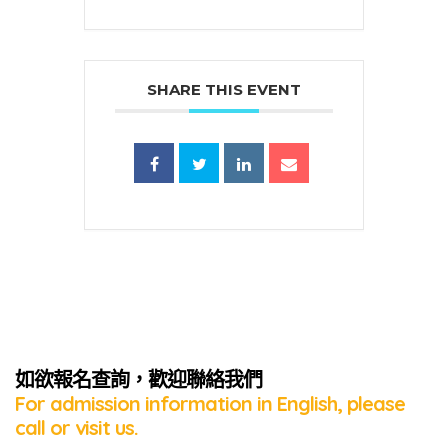
SHARE THIS EVENT
蜜語」
如欲報名查詢，歡迎聯絡我們
For admission information in English, please
call or visit us.