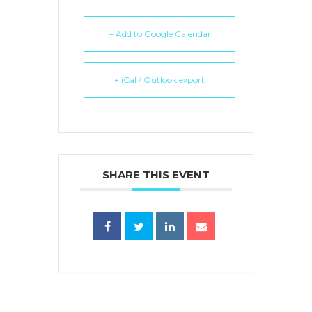
+ Add to Google Calendar
+ iCal / Outlook export
SHARE THIS EVENT
蜜語」