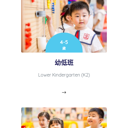
4-5
歲
幼低班
Lower Kindergarten (K2)