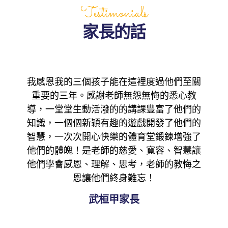
Testimonials
家長的話
們至關
能進彩蒲我們真的感到萬分榮幸！孩子自從
非
心教
來到彩蒲每天都很快樂哦！每次放學接他，
園，
他們的
都捨不得走，都是說我要在學校再玩會，每
學習
他們的
天都會跟我分享在學校開心的事，從以前不
工
增強了
怎麼會用筆，到現在中文、英文、畫畫……
境。
智慧讓
哇！感覺他在快樂的遊戲中學習，在愛與樂
們倍
教悔之
伴成長中成長了！這都要感謝平日牧師、校
安
長、主任、老師們和校工姨姨們辛勤的付出
與笑容，給與了孩子們這麼一個美好幼稚園
回憶。
黎思源家長