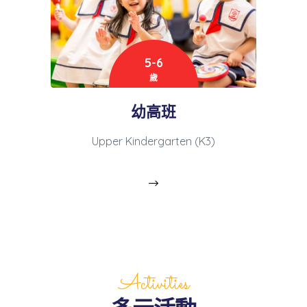
5-6
歲
幼高班
Upper Kindergarten (K3)
Activities