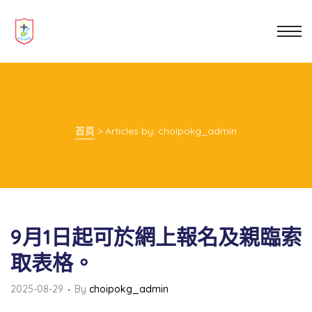
業教育
士
講你知
首頁
>
Articles by: choipokg_admin
9月1日起可於網上報名及親臨索
取表格。
2025-08-29
By
choipokg_admin