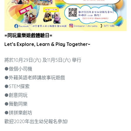
=同玩童樂遊戲體驗日=
Let’s Explore,
Learn
&
Play
Together~
將於10月29日(六) 及11月5日(六) 舉行
●
做個小司機
●外藉英語老師講故事玩遊戲
●STEM探索
●創意同玩
●舞動同樂
●拼拼樂創坊
歡迎2020年出生幼兒報名參加!