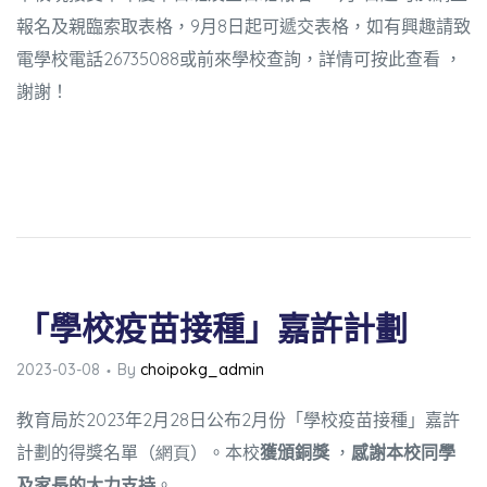
報名及親臨索取表格，9月8日起可遞交表格，如有興趣請致
電學校電話26735088
或前來學校
查詢，詳情可
按此查看
，
謝謝！
「學校疫苗接種」嘉許計劃
蜜語」
2023-03-08
By
choipokg_admin
教育局於
2023
年
2
月
28
日公布
2
月份「學校疫苗接種」嘉許
計劃的得獎名單（
網頁
）。本校
獲頒銅獎
，
感謝本校同學
及家長的大力支持
。